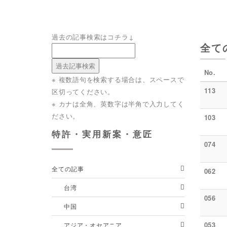
過去の記事検索はコチラ↓
全て
No.
※ 複数語句を検索する場合は、スペースで
113
区切ってください。
※ カナは全角、英数字は半角で入力してく
ださい。
103
特許・実用新案・意匠
074
全ての記事
062
台湾
056
中国
053
アジア・オセアニア