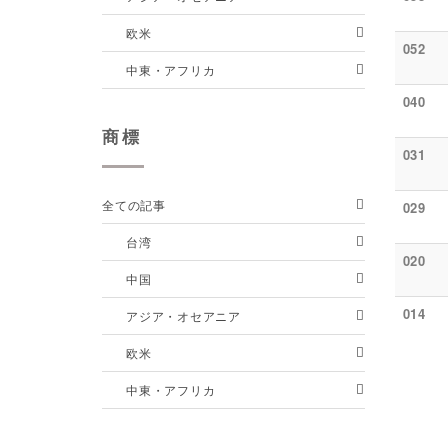
欧米
052
中東・アフリカ
040
商標
031
全ての記事
029
台湾
020
中国
014
アジア・オセアニア
欧米
中東・アフリカ