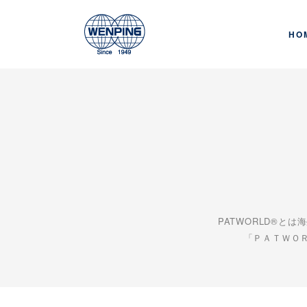
HO
PATWORLD®
「ＰＡＴＷＯＲ