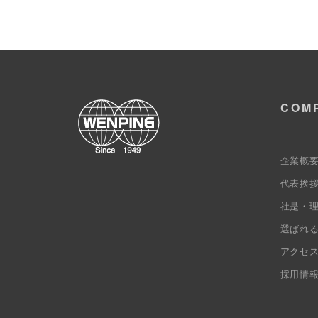
COM
企業概
代表挨
社是・
選ばれ
アクセ
採用情