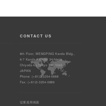
CONTACT US
8th Floor, WENGPING Kanda Bldg.,
6-7 Kanda Kajicho 3-chome
Chiyoda-ku Tokyo 101-0045
JAPAN
Phone: (+81)3-3254-0888
Fax: (+81)3-3254-0889
従業員用画面