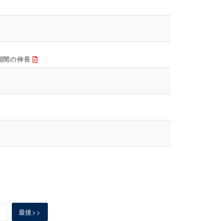
期間の伸長
前
最後>>