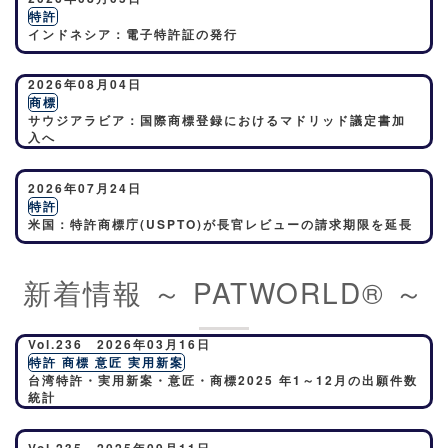
特許
インドネシア：電子特許証の発行
2026年08月04日
商標
サウジアラビア：国際商標登録におけるマドリッド議定書加
入へ
2026年07月24日
特許
米国：特許商標庁(USPTO)が長官レビューの請求期限を延長
新着情報 ～ PATWORLD® ～
Vol.236 2026年03月16日
特許 商標 意匠 実用新案
台湾特許・実用新案・意匠・商標2025 年1～12月の出願件数
統計
Vol.235 2025年09月11日