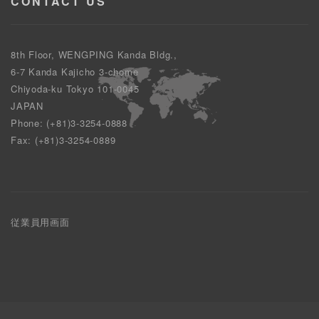
CONTACT US
8th Floor, WENGPING Kanda Bldg.,
6-7 Kanda Kajicho 3-chome
Chiyoda-ku Tokyo 101-0045
JAPAN
Phone: (+81)3-3254-0888
Fax: (+81)3-3254-0889
従業員用画面