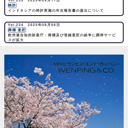
特許
インドネシアの特許実施の年次報告書の提出について
Vol.234 2025年08月06日
商標 意匠
欧州連合知的財産庁：商標及び登録意匠の紛争に調停サービ
スが拡大