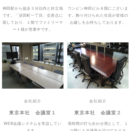
神田駅から徒歩３分以内と好立地
ウンピン神田ビル８階にございま
です。「須田町一丁目」交差点に
す。飾り付けられた生花が皆様の
面しており、１階でファミリーマ
お越しをお待ちしております。
ート様が営業中です。
会社紹介
会社紹介
東京本社 会議室１
東京本社 会議室２
WEB会議システムを常設してい
長時間の打ち合わせ用として、１
ます。
０階にも会議室を設けておりま