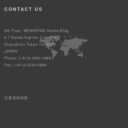
CONTACT US
8th Floor, WENGPING Kanda Bldg.,
6-7 Kanda Kajicho 3-chome
Chiyoda-ku Tokyo 101-0045
JAPAN
Phone: (+81)3-3254-0888
Fax: (+81)3-3254-0889
従業員用画面