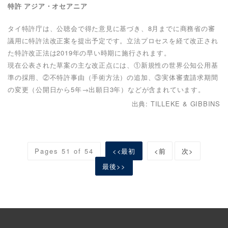
特許 アジア・オセアニア
タイ特許庁は、公聴会で得た意見に基づき、8月までに商務省の審
議用に特許法改正案を提出予定です。立法プロセスを経て改正され
た特許改正法は2019年の早い時期に施行されます。
現在公表された草案の主な改正点には、①新規性の世界公知公用基
準の採用、②不特許事由（手術方法）の追加、③実体審査請求期間
の変更（公開日から5年→出願日3年）などが含まれています。
出典: TILLEKE & GIBBINS
Pages 51 of 54
<<最初
<前
次>
最後>>