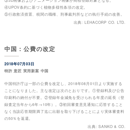
③3D画像およびアニメーション画像が商標登録対象となる。
④UPOV条約に基づく植物多様性条項の改定。
⑤行政救済措置、税関の職権、刑事裁判所などの執行手続の改善。
出典: LEHACORP CO. LTD.
中国：公費の改定
2018年07月03日
特許 意匠 実用新案 中国
中国特許庁は一部の公費を改定し、2018年08月01日より実施する
ことになりました。主な改定は次のとおりです。①登録料及び公告
印刷料の納付が不要。②登録年金減免を受けられる年度の延長（登
録査定当年から6年→10年）。③初回審査意見通知に応答すること
なく当該応答期限満了迄に出願を取り下げることにより実体審査料
の50％を返還。
出典: SANKO & CO.