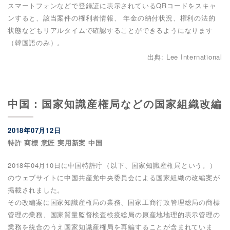
スマートフォンなどで登録証に表示されているQRコードをスキャ
ンすると、該当案件の権利者情報、 年金の納付状況、権利の法的
状態などもリアルタイムで確認することができるようになります
（韓国語のみ）。
出典: Lee International
中国：国家知識産権局などの国家組織改編
2018年07月12日
特許 商標 意匠 実用新案 中国
2018年04月10日に中国特許庁（以下、国家知識産権局という。）
のウェブサイトに中国共産党中央委員会による国家組織の改編案が
掲載されました。
その改編案に国家知識産権局の業務、国家工商行政管理総局の商標
管理の業務、国家質量監督検査検疫総局の原産地地理的表示管理の
業務を統合のうえ国家知識産権局を再編することが含まれていま