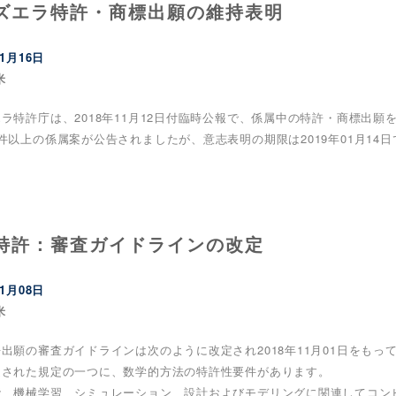
ズエラ特許・商標出願の維持表明
11月16日
米
ラ特許庁は、2018年11月12日付臨時公報で、係属中の特許・商標出
件以上の係属案が公告されましたが、意志表明の期限は2019年01月1
特許：審査ガイドラインの改定
11月08日
米
出願の審査ガイドラインは次のように改定され2018年11月01日をもっ
定された規定の一つに、数学的方法の特許性要件があります。
能、機械学習、シミュレーション、設計およびモデリングに関連してコン