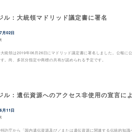
ジル：大統領マドリッド議定書に署名
07月02日
米
大統領は2019年06月26日にマドリッド議定書に署名しました。公報に
です。尚、多区分指定や商標の共有が認められる予定です。
ジル：遺伝資源へのアクセス非使用の宣言に
06月11日
米
ル特許庁から「国内遺伝資源及び／または遺伝資源に関連する伝統的知識