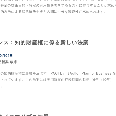
、特定の技術目的（特定の有用性を志向するもの）に寄与することが求め
学的方法による課題解決手段との間に十分な関連性が求められます。
ンス：知的財産権に係る新しい法案
10月04日
用新案 欧米
知的財産権に影響を及ぼす「PACTE」（Action Plan for Business Gr
討されています。この法案には実用新案の存続期間の延長（6年→10年）
す。