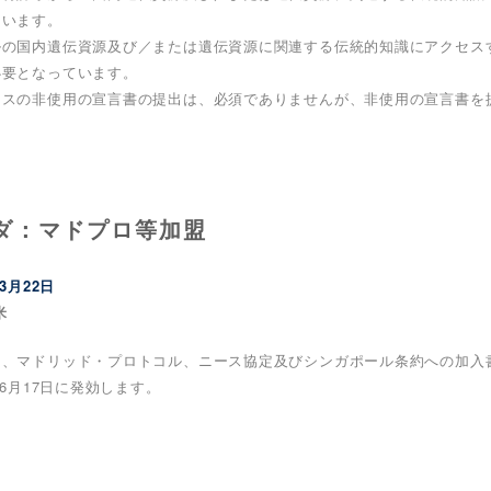
ています。
ルの国内遺伝資源及び／または遺伝資源に関連する伝統的知識にアクセス
必要となっています。
セスの非使用の宣言書の提出は、必須でありませんが、非使用の宣言書を
ダ：マドプロ等加盟
03月22日
米
は、マドリッド・プロトコル、ニース協定及びシンガポール条約への加入書
年06月17日に発効します。