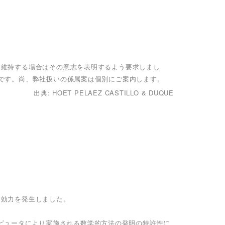
願を維持する場合はその意志を表明するよう要求しまし
4日です。尚、弊社扱いの係属案は個別にご案内します。
出典: HOET PELAEZ CASTILLO & DUQUE
て効力を発生しました。
ピュータにより実施される数学的方法の発明の特許性に