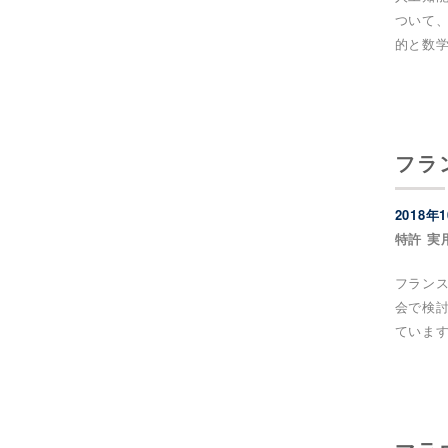
ついて
的と数
フラ
2018年
特許 実
フランスの
会で検
ていま