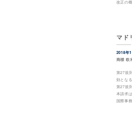
改正の概
マド
2018年
商標 欧
第27規
効とな
第27
本請求
国際事務