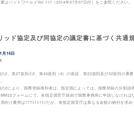
要はパットワールドVol.117（2014年07月07日付）をご参照ください。
リッド協定及び同協定の議定書に基づく共通
11月16日
米
則の2、第27規則の3、第40規則（6）の新設、第22規則及び32規則の重要
る。
規則の2により、国際登録権利者は、指定国によっては、国際登録の分割請
はMM22フォームにて、各指定国官庁経由で国際事務局に申請しなければ
局向け費用は177ｽｲｽﾌﾗﾝだが、各指定国官庁は異なる金額の納付を求