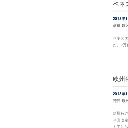
ベネ
2018年
商標 欧
ベネズエ
た。2万
欧州
2018年
特許 欧
欧州特許
今回改
人工知