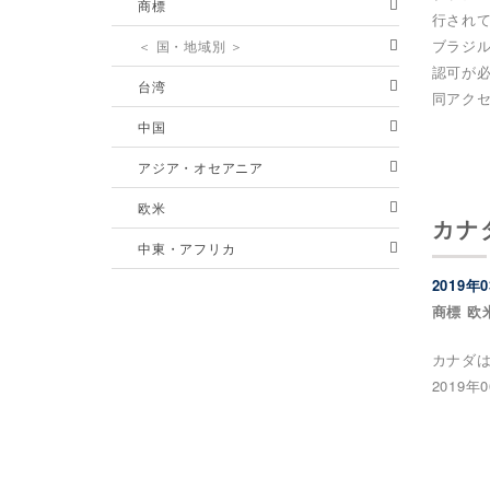
商標
行され
ブラジ
＜ 国・地域別 ＞
認可が
台湾
同アク
中国
アジア・オセアニア
欧米
カナ
中東・アフリカ
2019年
商標 欧
カナダ
2019