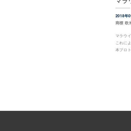
マラ
2018年
商標 欧
マラウイ
これによ
本プロト