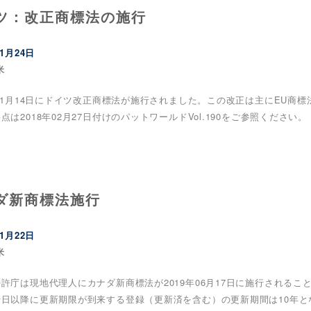
ツ：改正商標法の施行
01月24日
米
年01月14日にドイツ改正商標法が施行されました。この改正は主にEU商標法
点は2018年02月27日付けのパットワールドVol.190をご参照ください。
ダ新商標法施行
11月22日
米
許庁は現地代理人にカナダ新商標法が2019年06月17日に施行されるこ
行日以降に更新期限が到来する登録（更新済を含む）の更新期間は10年と