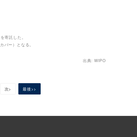
書を寄託した。
をカバー）となる。
出典: WIPO
次>
最後>>