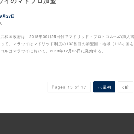
ウイのマドプロ加盟
09月27日
米
共和国政府は、2018年09月25日付でマドリッド・プロトコルへの加入
って、マラウイはマドリッド制度の102番目の加盟国・地域（118ヶ国
コルはマラウイにおいて、2018年12月25日に発効する。
Pages 15 of 17
<<最初
<前