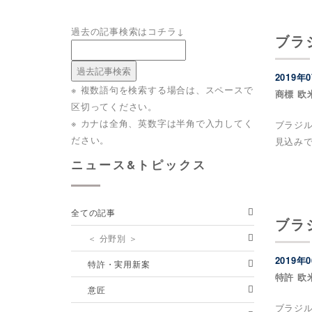
過去の記事検索はコチラ↓
ブラ
2019年
※ 複数語句を検索する場合は、スペースで
商標 欧
区切ってください。
※ カナは全角、英数字は半角で入力してく
ブラジル
ださい。
見込み
ニュース&トピックス
全ての記事
ブラ
＜ 分野別 ＞
2019年
特許・実用新案
特許 欧
意匠
ブラジ