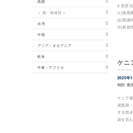
商標
2.意匠
＜ 国・地域別 ＞
(1)実
(2)異
台湾
(3)新
中国
アジア・オセアニア
欧米
ケニ
中東・アフリカ
2025年
特許 商
ケニア産
資貿易・
する指令
請を含