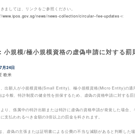
つきましては、リンクをご参照ください。
//www.ipos.gov.sg/news/news-collection/circular--fee-updates
≪
：小規模/極小規模資格の虚偽申請に対する罰
07月24日
匠 欧米
、出願人が小規模資格(Small Entity)、極小規模資格(Micro Ent
TO)は今般、特許制度の健全性を担保するため、虚偽の資格申請に対する
により、係属中の特許出願または特許に虚偽の資格申請が発覚した場合、
切に支払われるべき金額の3倍以上の罰金を科されます。
TOは、虚偽の主張または証明書による公費の不当な減額があると判断した