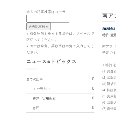
過去の記事検索はコチラ↓
南ア
2025年
※ 複数語句を検索する場合は、スペースで
特許 意
区切ってください。
※ カナは全角、英数字は半角で入力してく
南アフ
ださい。
予定で
ニュース&トピックス
1.特許
(1)調
(2)出
全ての記事
(3)新
＜ 分野別 ＞
(4)特
(5)実
特許・実用新案
(6)出
意匠
(7)遺