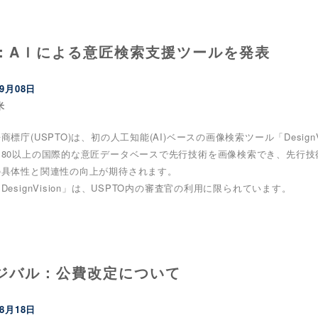
：AＩによる意匠検索支援ツールを発表
09月08日
米
商標庁(USPTO)は、初の人工知能(AI)ベースの画像検索ツール「Design
は80以上の国際的な意匠データベースで先行技術を画像検索でき、先行
の具体性と関連性の向上が期待されます。
DesignVision」は、USPTO内の審査官の利用に限られています。
ジバル：公費改定について
08月18日