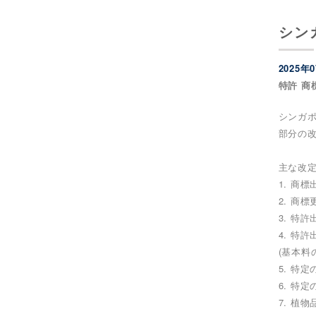
シン
2025年
特許 商
シンガポ
部分の改
主な改
1. 商
2. 商
3. 特
4. 特
(基本料
5. 特
6. 特
7. 植