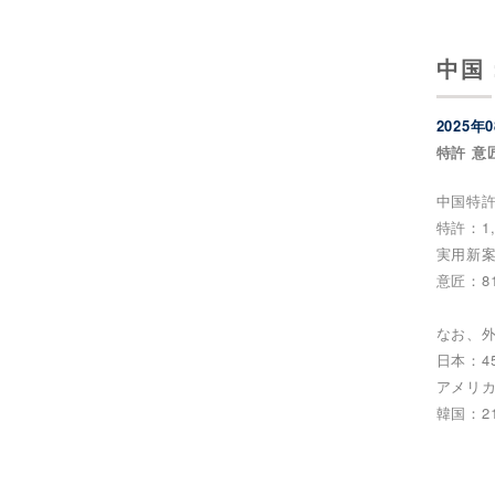
中国
2025年
特許 意
中国特許
特許：1,
実用新案：
意匠：81
なお、
日本：45
アメリカ：
韓国：21