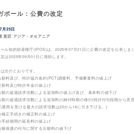
ガポール：公費の改定
07月25日
標 意匠 アジア・オセアニア
ール知的財産権庁(IPOS)は、2025年07月21日に公費の改定を公表しま
定は2025年09月01日に発効します。
定は次のとおりです。
標出願料及び、特許協力条約(PCT)調査料、予備審査料の値上げ
標更新料及び特許年金の値上げ
許出願の超過請求項数による追加料の値上げ及び、基本料の値下げ
許出願の超過請求項数による追加料の納付時期の移行(特許付与段階から意
の適用を受ける最大の請求項数は20から16に引き下げる。)
定の補正手続きの補正料の値上げ
定の手続期間の延長料の値上げ
物品種保護の付与に関する出願料の値下げ