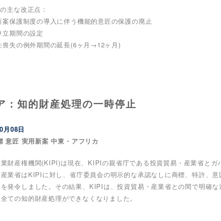
法の主な改正点：
用新案保護制度の導入に伴う機能的意匠の保護の廃止
議申立期間の設定
規性喪失の例外期間の延長(6ヶ月→12ヶ月)
ア：知的財産処理の一時停止
10月08日
標 意匠 実用新案 中東・アフリカ
業財産権機関(KIPI)は現在、KIPIの親省庁である投資貿易・産業省とガ
産業省はKIPIに対し、省庁委員会の明示的な承認なしに商標、特許、
を発令しました。その結果、KIPIは、投資貿易・産業省との間で明確
む全ての知的財産処理ができなくなりました。