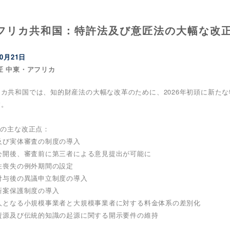
フリカ共和国：特許法及び意匠法の大幅な改
10月21日
匠 中東・アフリカ
リカ共和国では、知的財産法の大幅な改革のために、2026年初頭に新た
す。
法の主な改正点：
査及び実体審査の制度の導入
願公開後、審査前に第三者による意見提出が可能に
規性喪失の例外期間の設定
許付与後の異議申立制度の導入
用新案保護制度の導入
願人となる小規模事業者と大規模事業者に対する料金体系の差別化
伝資源及び伝統的知識の起源に関する開示要件の維持