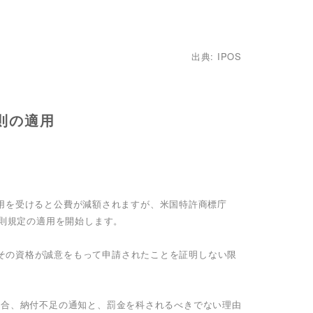
出典: IPOS
則の適用
ity)の適用を受けると公費が減額されますが、米国特許商標庁
罰則規定の適用を開始します。
その資格が誠意をもって申請されたことを証明しない限
場合、納付不足の通知と、罰金を科されるべきでない理由