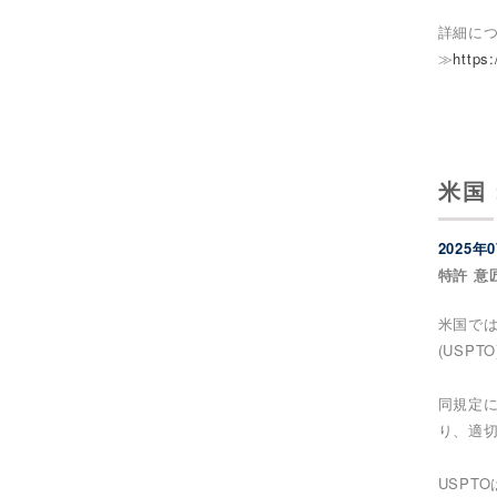
詳細に
≫
https:
米国
2025年
特許 意
米国では
(USP
同規定
り、適
USP