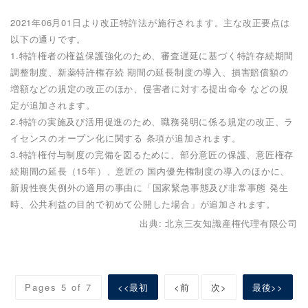
2021年06月01日より改正特許法が施行されます。主な改正要点は
以下の通りです。
1.特許権者の権益保護強化のため、審査遅延に基づく特許存続期間
調整制度、新薬特許権存続 期間の延長制度の導入、損害賠償額の
増額などの規定の改正のほか、侵害者に対する提出命令 などの規
定が追加されます。
2.特許の実施及び活用促進のため、職務発明に係る規定の改正、ラ
イセンスのオープン化に関する 条項が追加されます。
3.特許権付与制度の完備を図るために、部分意匠の保護、意匠権存
続期間の延長（15年）、意匠の 国内優先権制度の導入のほかに、
新規性喪失例外の適用の事由に「国家緊急事態及び非常事態 発生
時、公共利益の目的で初めて公開した場合」が追加されます。
出典: 北京三友知識産権代理有限公司
Pages 5 of 7
<<最初
<前
次>
最後>>