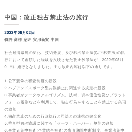
中国：改正独占禁止法の施行
2022年08月02日
特許 商標 意匠 実用新案 中国
社会経済環境の変化、技術発展、及び独占禁止法(以下独禁法)の執
行において蓄積した経験を反映させた改正独禁法が、2022年08月
01日に施行となりました。主な改正内容は以下の通りです。
1.公平競争の審査制度の新設
2.ハブアンドスポーク型共謀禁止に関連する規定の新設
3.事業者がデータやアルゴリズム、技術、資本優位性及びプラット
フォーム規則などを利用して、独占行為をすることを禁止する条項
の追加
4.独占禁止のための行政執行と司法との連携の健全化
5.垂直型独占協議に関する「セーフ・ハーバー」規則の追加
6.事業者集中審査(企業結合審査)の審査期間中断制度、事業者集中