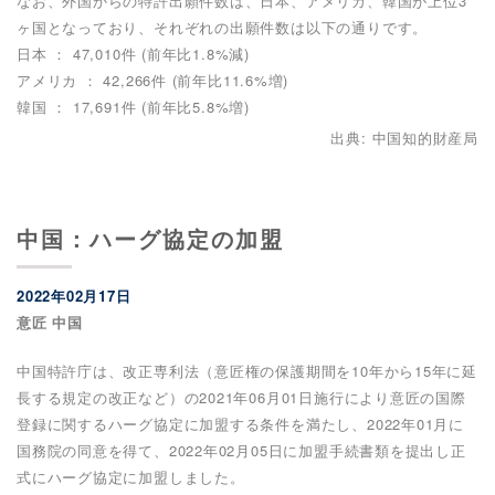
なお、外国からの特許出願件数は、日本、アメリカ、韓国が上位3
ヶ国となっており、それぞれの出願件数は以下の通りです。
日本 ： 47,010件 (前年比1.8%減)
アメリカ ： 42,266件 (前年比11.6%増)
韓国 ： 17,691件 (前年比5.8%増)
出典: 中国知的財産局
中国：ハーグ協定の加盟
2022年02月17日
意匠 中国
中国特許庁は、改正専利法（意匠権の保護期間を10年から15年に延
長する規定の改正など）の2021年06月01日施行により意匠の国際
登録に関するハーグ協定に加盟する条件を満たし、2022年01月に
国務院の同意を得て、2022年02月05日に加盟手続書類を提出し正
式にハーグ協定に加盟しました。